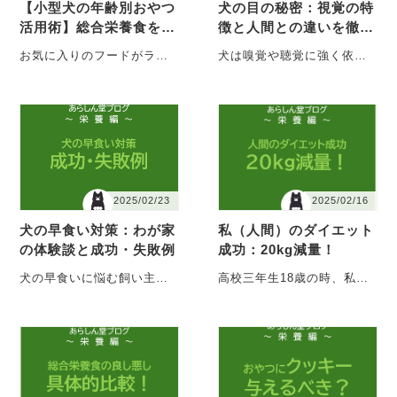
【小型犬の年齢別おやつ
犬の目の秘密：視覚の特
活用術】総合栄養食を補
徴と人間との違いを徹底
完する食材とリアルな飼
解説
お気に入りのフードがライ
犬は嗅覚や聴覚に強く依存
い主エピソード
フステージ対応じゃない…
して生活しています。特に
そんな時に役立つのが“おや
嗅覚は人間の数万倍～1億倍
つの選び方”。小・・・
といわれ、視覚情・・・
2025/02/23
2025/02/16
犬の早食い対策：わが家
私（人間）のダイエット
の体験談と成功・失敗例
成功：20kg減量！
犬の早食いに悩む飼い主さ
高校三年生18歳の時、私は
んは多いですよね。わが家
体重が65kgありましたが
でも、ご多分に漏れずで
（身長154cm）、大学受験
す。あられ（甲斐犬
を機に３ヵ・・・
m・・・