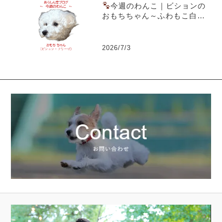
今週のわんこ｜ビションの
おもちちゃん～ふわもこ白犬
がおうちの殺伐を救った話
2026/7/3
動
画
プ