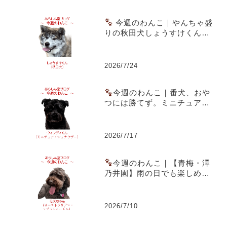
今週のわんこ｜やんちゃ盛
りの秋田犬しょうすけくん～
虎毛のまだら模様と成長期の
体つきが魅力
2026/7/24
今週のわんこ｜番犬、おや
つには勝てず。ミニチュア・
シュナウザー ウィンディくん
2026/7/17
今週のわんこ｜【青梅・澤
乃井園】雨の日でも楽しめる
愛犬とのお出かけ～ラブラド
ゥードルのモズちゃん
2026/7/10