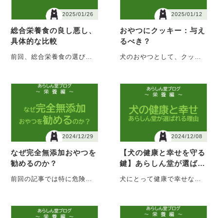
2025/01/26
2025/01/12
総合栄養食の良し悪し、
おやつにクッキー：与え
具体的な比較
るべき？
前回、総合栄養食の選び方
犬のおやつとして、クッキ
を解説しました。総合栄養
ーやビスケットを与える飼
食は犬の命を維持する基本
い主さんも多いでしょう。
となる非常に大切な・・・
しかし、クッキーや・・・
2024/12/29
2024/12/08
なぜ完全無添加おやつを
【犬の健康と幸せを守る
勧めるのか？
鍵】あらしん堂が選ばれ
る理由
前回の記事では特に危険な
犬にとって健康で幸せな生
人工添加物について解説し
活を送るために欠かせない
ました。では、危険でない
栄養素のひとつがタンパク
添加物なら良いのか・・・
質です。体を作り、・・・