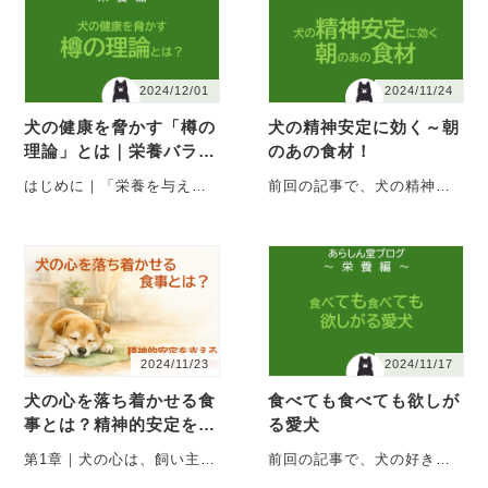
2024/12/01
2024/11/24
犬の健康を脅かす「樽の
犬の精神安定に効く～朝
理論」とは｜栄養バラン
のあの食材！
スの本質を徹底解説
はじめに｜「栄養を与えて
前回の記事で、犬の精神安
いる」だけでは足りない こ
定に効果的な食べ物をご紹
の記事では犬の栄養につい
介しました。鶏やマグロが
て・・・
大変効果的な食べ物である
こ・・・
2024/11/23
2024/11/17
犬の心を落ち着かせる食
食べても食べても欲しが
事とは？精神的安定を支
る愛犬
える栄養と食べ物
第1章｜犬の心は、飼い主が
前回の記事で、犬の好き嫌
思っている以上に繊細で正
いに悩む飼い主さんのため