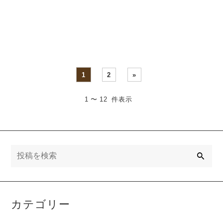
直 犬は「家族の一員」で
に治し方をお伝えしまし
す。この言・・・
た。 一方で、・・・
1
2
»
1 〜 12 件表示
検
索
カテゴリー