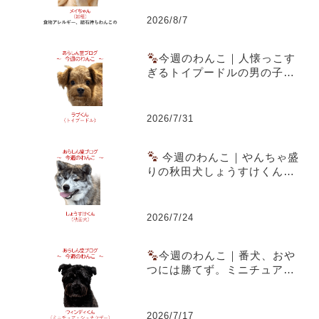
記
2026/8/7
今週のわんこ｜人懐っこす
ぎるトイプードルの男の子ラ
ブくん～スーパー駐車場での
出会いともうすぐ1歳の誕生日
2026/7/31
今週のわんこ｜やんちゃ盛
りの秋田犬しょうすけくん～
虎毛のまだら模様と成長期の
体つきが魅力
2026/7/24
今週のわんこ｜番犬、おや
つには勝てず。ミニチュア・
シュナウザー ウィンディくん
2026/7/17