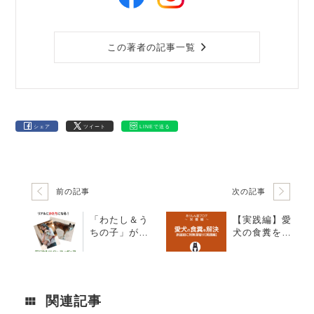
この著者の記事一覧
シェア
ツイート
LINEで送る
前の記事
次の記事
「わたし＆う
【実践編】愛
ちの子」がリ
犬の食糞を解
アルにカタチ
決！原因別ア
になる！
プローチで対
策深堀り
関連記事