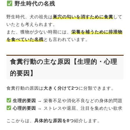
野生時代の名残
野生時代、犬の祖先は
巣穴の匂いを消すために食糞
して
いたとも考えられます。
また、獲物が少ない時期には、
栄養を補うために排泄物
を食べていた名残
とも言われています。
食糞行動の主な原因【生理的・心理
的要因】
食糞行動の原因は
大きく分けて2つ
に分類できます。
生理的要因
→ 栄養不足や消化不良などの身体的問題
心理的要因
→ ストレスや退屈、注目を集めたい欲求
ここからは、
具体的な原因を8つ
紹介します。