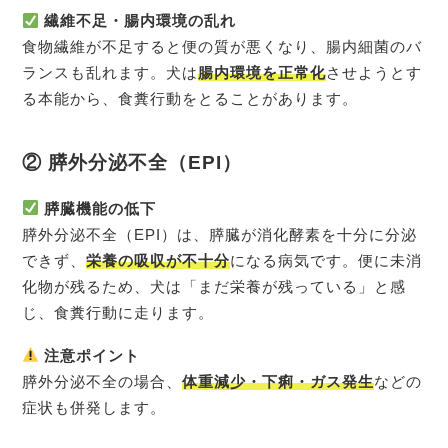
繊維不足・腸内環境の乱れ
食物繊維が不足すると便の質が悪くなり、腸内細菌のバ
ランスも乱れます。犬は
腸内環境を正常化
させようとす
る本能から、食糞行動をとることがあります。
② 膵外分泌不全（EPI）
膵臓機能の低下
膵外分泌不全（EPI）は、膵臓が消化酵素を十分に分泌
できず、
栄養の吸収が不十分
になる病気です。便に未消
化物が残るため、犬は「まだ栄養が残っている」と感
じ、食糞行動に走ります。
注意ポイント
膵外分泌不全の場合、
体重減少・下痢・ガス発生
などの
症状も併発します。