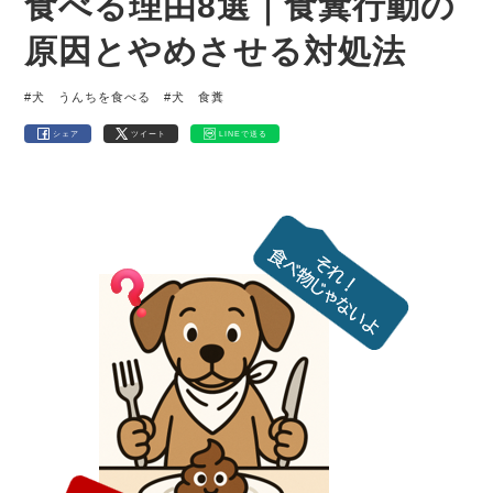
食べる理由8選｜食糞行動の
原因とやめさせる対処法
#犬 うんちを食べる
#犬 食糞
シェア
ツイート
LINEで送る