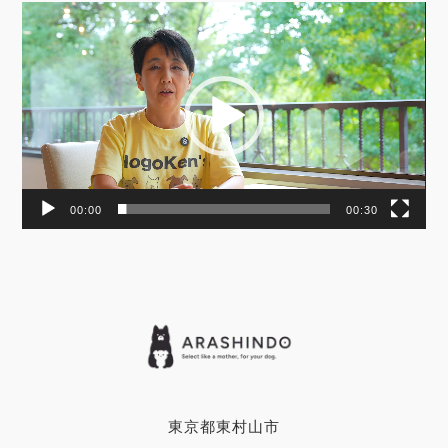
動
画
プ
レ
ー
ヤ
ー
00:00
00:30
東京都東村山市