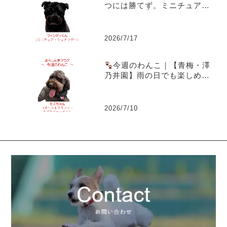
つには勝てず。ミニチュア・
シュナウザー ウィンディくん
2026/7/17
今週のわんこ｜【青梅・澤
乃井園】雨の日でも楽しめる
愛犬とのお出かけ～ラブラド
ゥードルのモズちゃん
2026/7/10