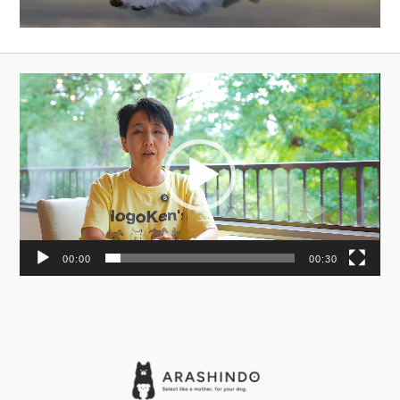
動
画
プ
レ
ー
ヤ
ー
00:00
00:30