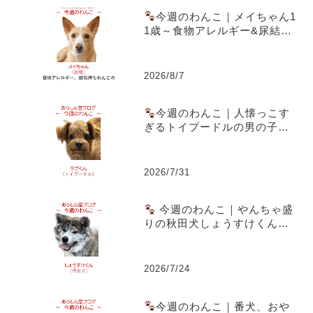
今週のわんこ｜メイちゃん1
1歳～食物アレルギー&尿結石
を乗り越えた愛犬ごはん実践
記
2026/8/7
今週のわんこ｜人懐っこす
ぎるトイプードルの男の子ラ
ブくん～スーパー駐車場での
出会いともうすぐ1歳の誕生日
2026/7/31
今週のわんこ｜やんちゃ盛
りの秋田犬しょうすけくん～
虎毛のまだら模様と成長期の
体つきが魅力
2026/7/24
今週のわんこ｜番犬、おや