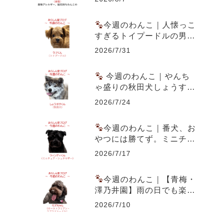
はん実践記
今週のわんこ｜人懐っこ
すぎるトイプードルの男の
子ラブくん～スーパー駐車
2026/7/31
場での出会いともうすぐ1
歳の誕生日
今週のわんこ｜やんち
ゃ盛りの秋田犬しょうすけ
くん～虎毛のまだら模様と
2026/7/24
成長期の体つきが魅力
今週のわんこ｜番犬、お
やつには勝てず。ミニチュ
ア・シュナウザー ウィン
2026/7/17
ディくん
今週のわんこ｜【青梅・
澤乃井園】雨の日でも楽し
める愛犬とのお出かけ～ラ
2026/7/10
ブラドゥードルのモズちゃ