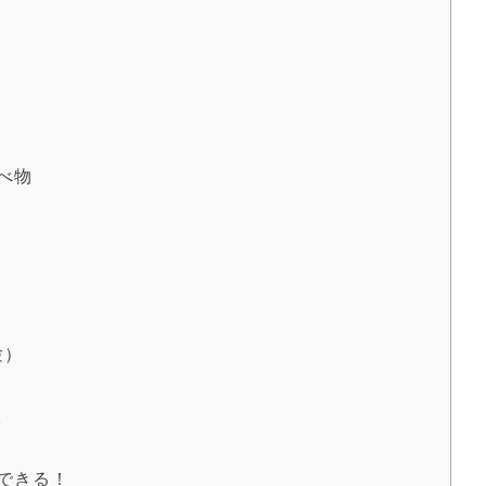
べ物
験）
ク
できる！