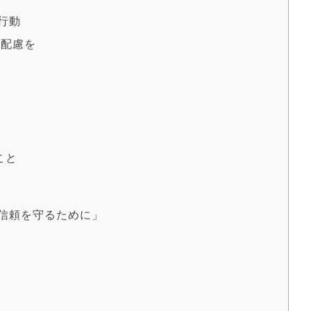
行動
の配慮を
こと
信頼を守るために」