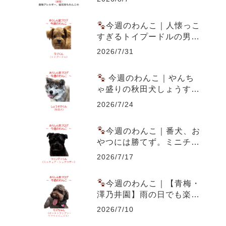
はん実践記
今週のわんこ｜人懐っこ
すぎるトイプードルの男の
子ラブくん～スーパー駐車
2026/7/31
場での出会いともうすぐ1
歳の誕生日
今週のわんこ｜やんち
ゃ盛りの秋田犬しょうすけ
くん～虎毛のまだら模様と
2026/7/24
成長期の体つきが魅力
今週のわんこ｜番犬、お
やつには勝てず。ミニチュ
ア・シュナウザー ウィン
2026/7/17
ディくん
今週のわんこ｜【青梅・
澤乃井園】雨の日でも楽し
める愛犬とのお出かけ～ラ
2026/7/10
ブラドゥードルのモズちゃ