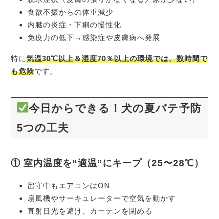
食欲不振からの体重減少
内臓の炎症・下痢の慢性化
免疫力の低下→感染症や皮膚病へ発展
特に
気温30℃以上＆湿度70％以上の環境では、数時間で
も危険
です。
今日からできる！犬の夏バテ予防
5つの工夫
① 室内温度を“適温”にキープ（25〜28℃）
留守中もエアコンはON
扇風機やサーキュレーターで空気を動かす
直射日光を避け、カーテンを閉める