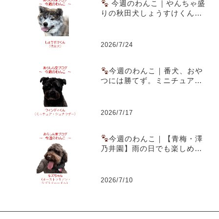
今週のわんこ｜やんちゃ盛
りの秋田犬しょうすけくん～
虎毛のまだら模様と成長期の
体つきが魅力
2026/7/24
今週のわんこ｜番犬、おや
つには勝てず。ミニチュア・
シュナウザー ウィンディくん
2026/7/17
今週のわんこ｜【青梅・澤
乃井園】雨の日でも楽しめる
愛犬とのお出かけ～ラブラド
ゥードルのモズちゃん
2026/7/10