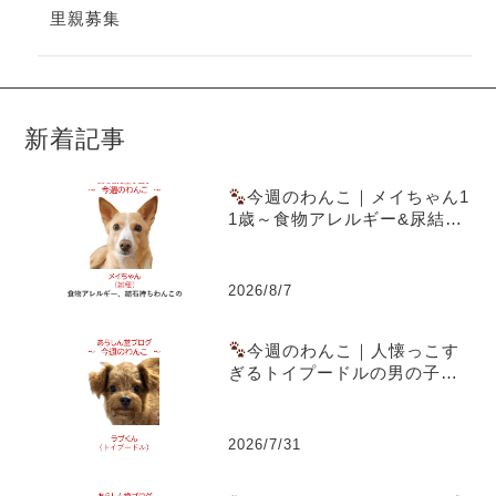
里親募集
新着記事
今週のわんこ｜メイちゃん1
1歳～食物アレルギー&尿結石
を乗り越えた愛犬ごはん実践
記
2026/8/7
今週のわんこ｜人懐っこす
ぎるトイプードルの男の子ラ
ブくん～スーパー駐車場での
出会いともうすぐ1歳の誕生日
2026/7/31