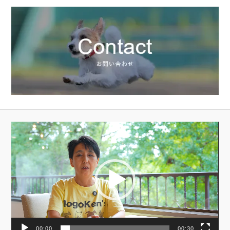
動
画
プ
レ
ー
ヤ
ー
00:00
00:30