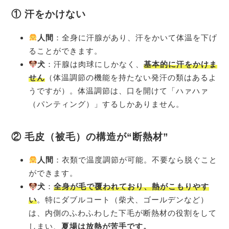
① 汗をかけない
人間
：全身に汗腺があり、汗をかいて体温を下げ
ることができます。
犬
：汗腺は肉球にしかなく、
基本的に汗をかけま
せん
（体温調節の機能を持たない発汗の類はあるよ
うですが）。体温調節は、口を開けて「ハァハァ
（パンティング）」するしかありません。
② 毛皮（被毛）の構造が“断熱材”
人間
：衣類で温度調節が可能。不要なら脱ぐこと
ができます。
犬
：
全身が毛で覆われており、熱がこもりやす
い
。特にダブルコート（柴犬、ゴールデンなど）
は、内側のふわふわした下毛が断熱材の役割をして
しまい、
夏場は放熱が苦手です。