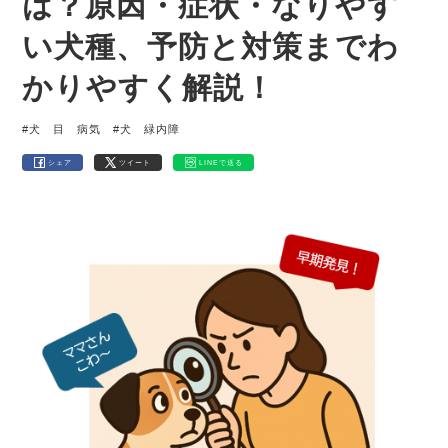
は？原因・症状・なりやす
い犬種、予防と対策までわ
かりやすく解説！
#犬 目 病気
#犬 緑内障
シェア
ツイート
LINEで送る