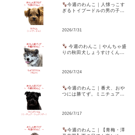
今週のわんこ｜人懐っこす
ぎるトイプードルの男の子ラ
ブくん～スーパー駐車場での
出会いともうすぐ1歳の誕生日
2026/7/31
今週のわんこ｜やんちゃ盛
りの秋田犬しょうすけくん～
虎毛のまだら模様と成長期の
体つきが魅力
2026/7/24
今週のわんこ｜番犬、おや
つには勝てず。ミニチュア・
シュナウザー ウィンディくん
2026/7/17
今週のわんこ｜【青梅・澤