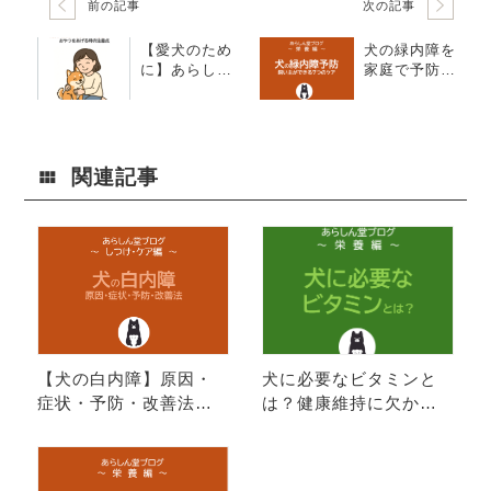
前の記事
次の記事
【愛犬のため
犬の緑内障を
に】あらしん
家庭で予防！
堂が”売らない
飼い主ができ
選択”をしてで
る7つのケア習
も伝える｜腎
慣
臓・肝臓に不
安がある犬の
関連記事
おやつ注意点
【犬の白内障】原因・
犬に必要なビタミンと
症状・予防・改善法を
は？健康維持に欠かせ
徹底解説｜手術の必要
ない栄養素を徹底解説
性や進行を防ぐケア方
法も