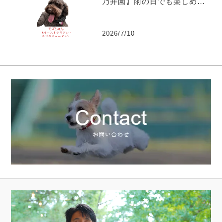
乃井園】雨の日でも楽しめる
愛犬とのお出かけ～ラブラド
ゥードルのモズちゃん
2026/7/10
動
画
プ
レ
ー