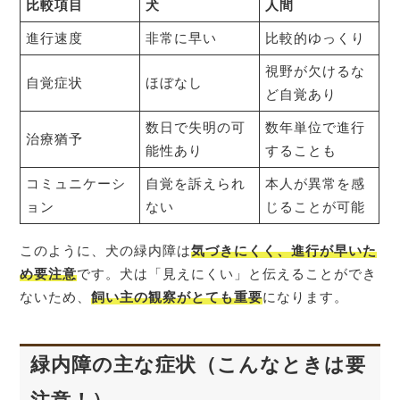
比較項目
犬
人間
進行速度
非常に早い
比較的ゆっくり
視野が欠けるな
自覚症状
ほぼなし
ど自覚あり
数日で失明の可
数年単位で進行
治療猶予
能性あり
することも
コミュニケーシ
自覚を訴えられ
本人が異常を感
ョン
ない
じることが可能
このように、犬の緑内障は
気づきにくく、進行が早いた
め要注意
です。犬は「見えにくい」と伝えることができ
ないため、
飼い主の観察がとても重要
になります。
緑内障の主な症状（こんなときは要