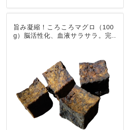
とうさんは一杯、家族みんなでカリカリ美味しい唐
揚げも！家族も大好きな鶏肉を、愛犬には食べやす
い低温乾燥させたスティック「薫る鶏ささみ」を。
旨み凝縮！ころころマグロ（100
美味しくて脂肪分が少なく低カロリーで、高タン…
g）脳活性化、血液サラサラ。完
全無添加、厳選素材おやつ