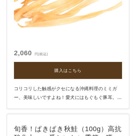
2,060
円
[税込]
購入はこちら
コリコリした触感がクセになる沖縄料理のミミガ
ー、美味しいですよね！愛犬にはもぐもぐ豚耳。豊
富なコラーゲン、カルシウムで、しっかり丈夫な骨
づくりをしながら、弾力のある嚙みごたえでデンタ
ルケアやストレス解消にも。 ●原材料： 香川県、
旬香！ぱきぱき秋鮭（100g）高抗
鹿児島県産の豚耳 ●商品： 厚さ2mm程度のステ