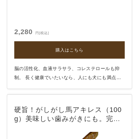
2,280
円
[税込]
購入はこちら
脳の活性化、血液サラサラ、コレステロールも抑
制。 長く健康でいたいなら、人にも犬にも満点な
食材のマグロです。 家族みんなでお刺身をつつ
き、炙ってもグンと美味しくなる、マグロ丼もね！
なんて、盛り上がるところですが、愛犬には食べや
硬旨！がしがし馬アキレス（100
すいサイコロ型をあげてください。美味しくて、血
g）美味しい歯みがきにも。完全
液サ…
無添加、厳選素材おやつ