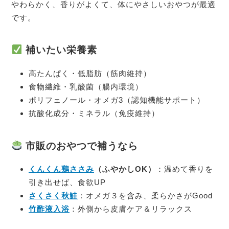
やわらかく、香りがよくて、体にやさしいおやつが最適
です。
補いたい栄養素
高たんぱく・低脂肪（筋肉維持）
食物繊維・乳酸菌（腸内環境）
ポリフェノール・オメガ3（認知機能サポート）
抗酸化成分・ミネラル（免疫維持）
市販のおやつで補うなら
くんくん鶏ささみ
（ふやかしOK）
：温めて香りを
引き出せば、食欲UP
さくさく秋鮭
：オメガ３を含み、柔らかさがGood
竹酢液入浴
：外側から皮膚ケア＆リラックス