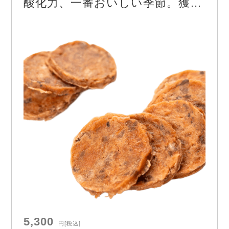
酸化力、一番おいしい季節。獲れ
ィ…
る量に限りあり
5,300
円
[税込]