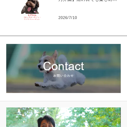
愛犬とのお出かけ～ラブラド
ゥードルのモズちゃん
2026/7/10
動
画
プ
レ
ー