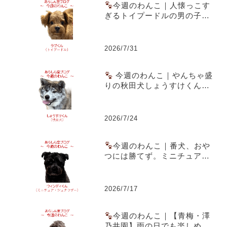
今週のわんこ｜人懐っこす
ぎるトイプードルの男の子ラ
ブくん～スーパー駐車場での
出会いともうすぐ1歳の誕生日
2026/7/31
今週のわんこ｜やんちゃ盛
りの秋田犬しょうすけくん～
虎毛のまだら模様と成長期の
体つきが魅力
2026/7/24
今週のわんこ｜番犬、おや
つには勝てず。ミニチュア・
シュナウザー ウィンディくん
2026/7/17
今週のわんこ｜【青梅・澤
乃井園】雨の日でも楽しめる