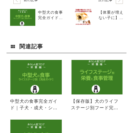
前の記事
次の記事
中型犬の食事
【体重が増え
完全ガイド｜
ない子に】太
子犬・成犬・
りたいのに太
シニア別に最
れない愛犬へ
適なフードと
｜おすすめの
栄養バランス
無添加おやつ3
を徹底解説
選
関連記事
中型犬の食事完全ガイ
【保存版】犬のライフ
ド｜子犬・成犬・シニ
ステージ別フード完全
ア別に最適なフードと
ガイド｜子犬・成犬・
栄養バランスを徹底解
シニア犬の栄養と食事
説
管理のコツ