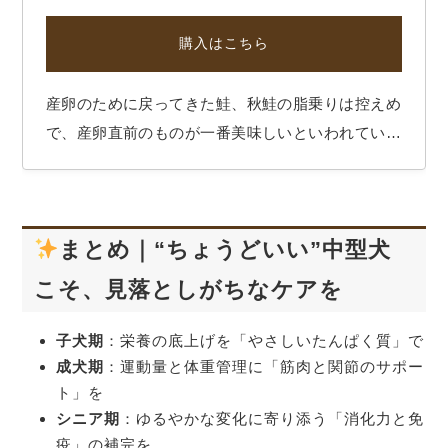
購入はこちら
産卵のために戻ってきた鮭、秋鮭の脂乗りは控えめ
で、産卵直前のものが一番美味しいといわれていま
す。焼き鮭でごはん一杯、お茶漬け一杯、おにぎり
は鮭、他には何もいらない！という飼い主さんも多
いのでは？ 愛犬には塩分無添加でじっくり乾燥さ
まとめ｜“ちょうどいい”中型犬
せたサクサク秋鮭を。抗酸化作用、脳の活性化な
ど…
こそ、見落としがちなケアを
子犬期
：栄養の底上げを「やさしいたんぱく質」で
成犬期
：運動量と体重管理に「筋肉と関節のサポー
ト」を
シニア期
：ゆるやかな変化に寄り添う「消化力と免
疫」の補完を