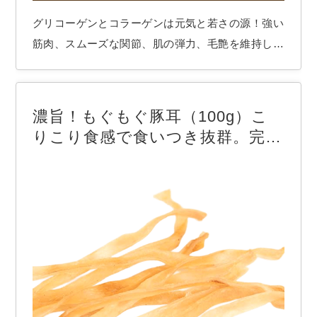
グリコーゲンとコラーゲンは元気と若さの源！強い
筋肉、スムーズな関節、肌の弾力、毛艶を維持しな
がら、歯のメンテナンス、ストレス解消にも。美味
しいデンタルケア、人間用にも欲しいですね ●原材
料： 南米産の馬アキレス健。日本国内加工。 ●商
濃旨！もぐもぐ豚耳（100g）こ
品： 細身バリカタ（太さ5~10mm程度） 人の手…
りこり食感で食いつき抜群。完全
無添加、厳選素材おやつ