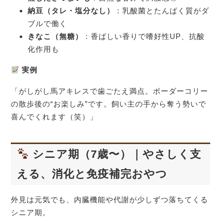
納豆（タレ・塩分なし）
：乳酸菌とたんぱく質がダ
ブルで働く
きなこ（無糖）
：香ばしい香りで嗜好性UP、抗酸
化作用も
実例
「がしがし馬アキレスで歯ごたえ満点。ボーダーコリー
の散歩後の“お楽しみ”です。飼い主の手から奪う勢いで
喜んでくれます（笑）」
シニア期（7歳〜）｜やさしく支
える、消化と免疫補完おやつ
外見は元気でも、内臓機能や代謝が少しずつ落ちてくる
シニア期。