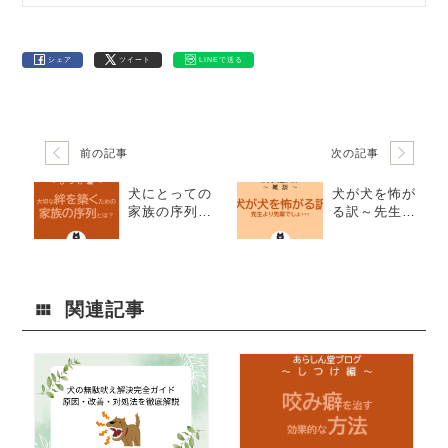
シェア
ツイート
LINEで送る
前の記事
次の記事
犬にとっての
犬が犬を怖が
家族の序列と
る訳～先生よ
は？大切な絆
り先輩でし
を築くために
ょ・・・
知っておきた
いポイント
関連記事