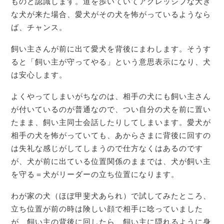
ものと認識します。道を歩いていてアグレッシブな大き
な犬が来た場合、愛犬がその犬を怖がっているようなら
ば、チャンス。
飼い主さんが前に出て愛犬を背後にまわします。そうす
ると「飼い主が守ってやる」という意思表示になり、犬
は安心します。
よくやってしまいがちなのは、相手の犬にも飼い主さん
が付いているのが普通なので、つい自分の犬を前に置い
たまま、飼い主同士会話したりしてしまいます。愛犬が
相手の犬を怖がっていても、あからさまに背後に回すの
は失礼な感じがしてしまうので仕方なくはあるのです
が、犬が前に出ている位置関係のままでは、犬が飼い主
を守る＝犬がリーダーの立ち位置になります。
わが家の犬（ほぼ甲斐犬あられ）で試してみたところ、
立ち位置が前の時は険しい顔で相手に唸っていました
が、飼い主の背後に回したら、飼い主に隠れるように身