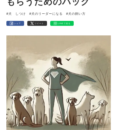
もらうためのハック
#犬 しつけ
#犬のリーダーになる
#犬の飼い方
シェア
ツイート
LINEで送る