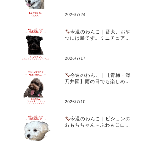
虎毛のまだら模様と成長期の
体つきが魅力
2026/7/24
今週のわんこ｜番犬、おや
つには勝てず。ミニチュア・
シュナウザー ウィンディくん
2026/7/17
今週のわんこ｜【青梅・澤
乃井園】雨の日でも楽しめる
愛犬とのお出かけ～ラブラド
ゥードルのモズちゃん
2026/7/10
今週のわんこ｜ビションの
おもちちゃん～ふわもこ白犬
がおうちの殺伐を救った話