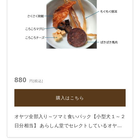
880
円
[税込]
購入はこちら
オヤツ全部入り～ツマミ食いパック【小型犬１～２
日分相当】 あらしん堂でセレクトしているオヤツ
の全部入りツマミ食いパックです。 犬の身体に効