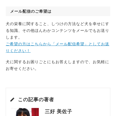
く、有効な栄養分いっぱいのセレクト食材7種類セ
ットです。 ●がしがし馬アキレス デンタルケアに
メール配信のご希望は
もなり、筋肉、関節、皮膚など身体の基礎を作り
犬の栄養に関すること、しつけの方法など犬を幸せにす
ま…
る知識、その他ほんわかコンテンツをメールでもお送り
します。
ご希望の方はこちらから「メール配信希望」としてお送
りください！
犬に関するお困りごとにもお答えしますので、お気軽に
お寄せください。
この記事の著者
三好 美佐子