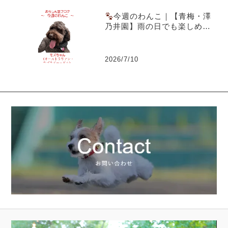
今週のわんこ｜【青梅・澤
乃井園】雨の日でも楽しめる
愛犬とのお出かけ～ラブラド
ゥードルのモズちゃん
2026/7/10
動