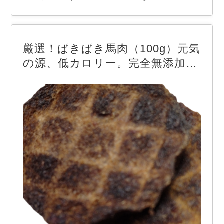
とうさんは一杯、家族みんなでカリカリ美味しい唐
揚げも！家族も大好きな鶏肉を、愛犬には食べやす
い低温乾燥させたスティック「薫る鶏ささみ」を。
厳選！ぱきぱき馬肉（100g）元気
美味しくて脂肪分が少なく低カロリーで、高タン…
の源、低カロリー。完全無添加、
厳選素材おやつ