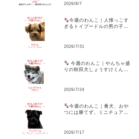
2026/8/7
今週のわんこ｜人懐っこす
ぎるトイプードルの男の子ラ
ブくん～スーパー駐車場での
出会いともうすぐ1歳の誕生日
2026/7/31
今週のわんこ｜やんちゃ盛
りの秋田犬しょうすけくん～
虎毛のまだら模様と成長期の
体つきが魅力
2026/7/24
今週のわんこ｜番犬、おや
つには勝てず。ミニチュア・
シュナウザー ウィンディくん
2026/7/17