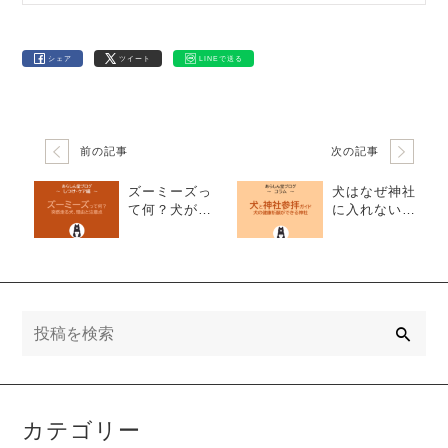
シェア
ツイート
LINEで送る
前の記事
次の記事
ズーミーズっ
犬はなぜ神社
て何？犬が突
に入れないの
然走り回る理
か｜文化と命
由・よくある
の視点から見
犬種・注意点
る犬OK神社・
まで徹底解
お寺ガイド
説！
検
索
カテゴリー