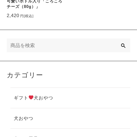
可愛いボトル入り「ころころ
チーズ（80g）」
2,420
円
[税込]
検
索
カテゴリー
ギフト
犬おやつ
犬おやつ