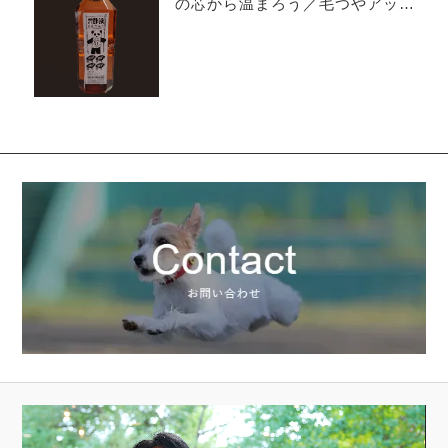
の芯から温まろう／毛つやアップ
／皮膚のケア
動
画
プ