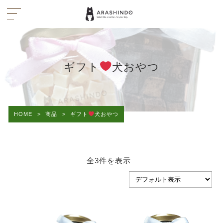
ギフト
犬おやつ
HOME
>
商品
>
ギフト
犬おやつ
全3件を表示