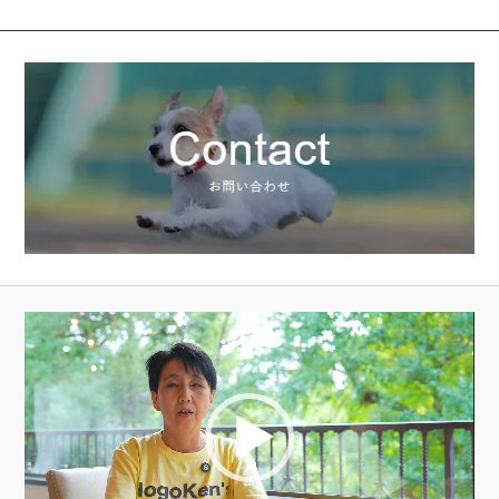
動
画
プ
レ
ー
ヤ
ー