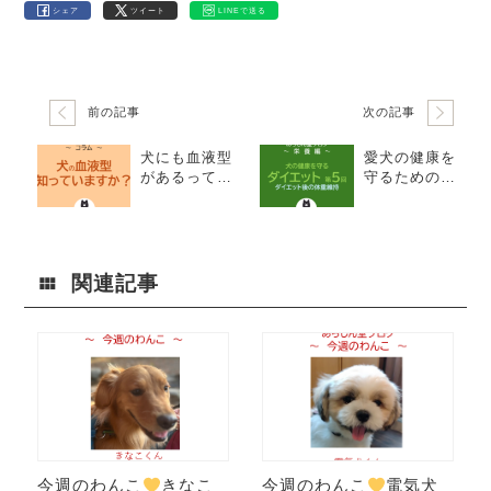
シェア
ツイート
LINEで送る
前の記事
次の記事
犬にも血液型
愛犬の健康を
があるって知
守るためのダ
ってた？輸
イエット（第5
血・献血の基
回／全5回）体
礎知識と飼い
重維持方法
主ができる備
えガイド
関連記事
今週のわんこ
きなこ
今週のわんこ
電気犬