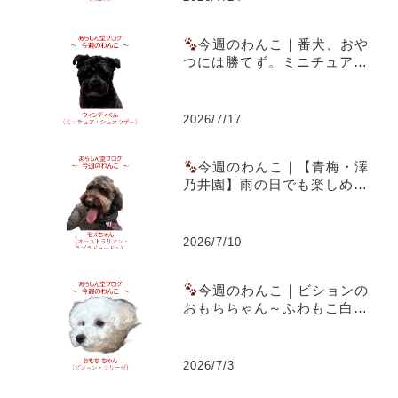
今週のわんこ｜番犬、おや
つには勝てず。ミニチュア・
シュナウザー ウィンディくん
2026/7/17
今週のわんこ｜【青梅・澤
乃井園】雨の日でも楽しめる
愛犬とのお出かけ～ラブラド
ゥードルのモズちゃん
2026/7/10
今週のわんこ｜ビションの
おもちちゃん～ふわもこ白犬
がおうちの殺伐を救った話
2026/7/3