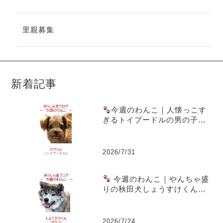
里親募集
新着記事
今週のわんこ｜人懐っこす
ぎるトイプードルの男の子ラ
ブくん～スーパー駐車場での
出会いともうすぐ1歳の誕生日
2026/7/31
今週のわんこ｜やんちゃ盛
りの秋田犬しょうすけくん～
虎毛のまだら模様と成長期の
体つきが魅力
2026/7/24