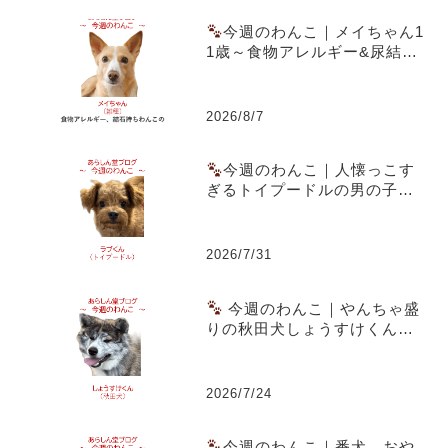
今週のわんこ｜メイちゃん1
1歳～食物アレルギー&尿結石
を乗り越えた愛犬ごはん実践
記
2026/8/7
今週のわんこ｜人懐っこす
ぎるトイプードルの男の子ラ
ブくん～スーパー駐車場での
出会いともうすぐ1歳の誕生日
2026/7/31
今週のわんこ｜やんちゃ盛
りの秋田犬しょうすけくん～
虎毛のまだら模様と成長期の
体つきが魅力
2026/7/24
今週のわんこ｜番犬、おや