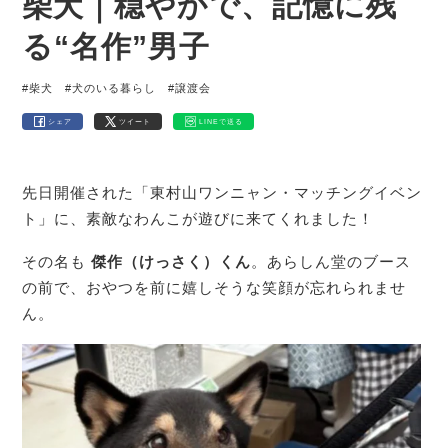
柴犬｜穏やかで、記憶に残
る“名作”男子
#柴犬
#犬のいる暮らし
#譲渡会
シェア
ツイート
LINEで送る
先日開催された「東村山ワンニャン・マッチングイベン
ト」に、素敵なわんこが遊びに来てくれました！
その名も
傑作（けっさく）くん
。あらしん堂のブース
の前で、おやつを前に嬉しそうな笑顔が忘れられませ
ん。