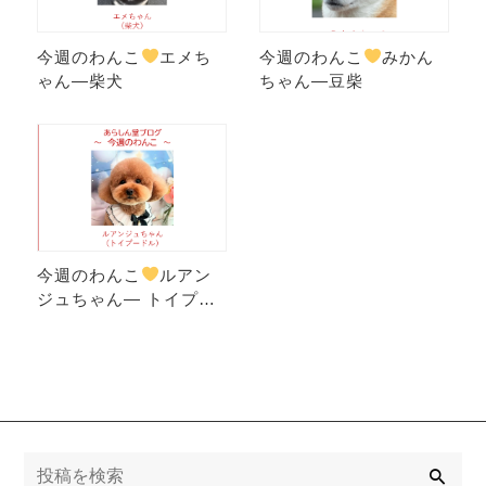
今週のわんこ
エメち
今週のわんこ
みかん
ゃん―柴犬
ちゃん―豆柴
今週のわんこ
ルアン
ジュちゃん― トイプー
ドル【犬好き必見】中
野の犬屋敷って？江戸
時代の保護犬…
検
索