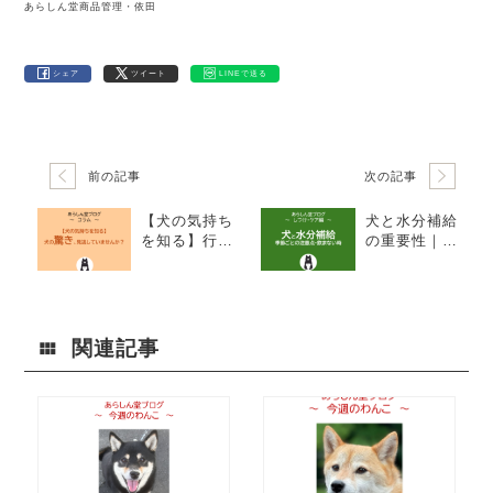
あらしん堂商品管理・依田
シェア
ツイート
LINEで送る
前の記事
次の記事
【犬の気持ち
犬と水分補給
を知る】行動
の重要性｜正
サインからわ
しい給水方
かる「驚き」
法・季節ごと
のメソッドと
の注意点・飲
その本質｜犬
まない時の対
の驚き、見逃
処法も徹底解
関連記事
していません
説！
か？