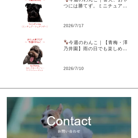
つには勝てず。ミニチュア・
シュナウザー ウィンディくん
2026/7/17
今週のわんこ｜【青梅・澤
乃井園】雨の日でも楽しめる
愛犬とのお出かけ～ラブラド
ゥードルのモズちゃん
2026/7/10