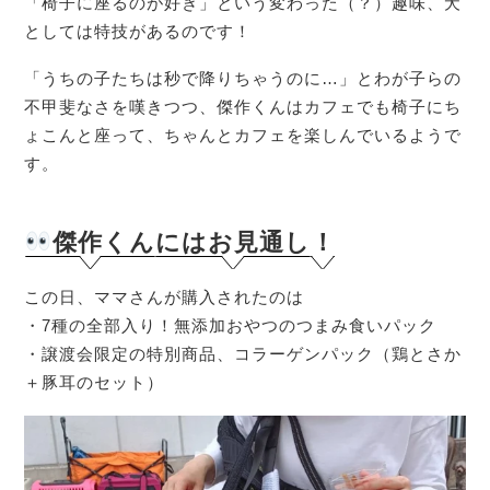
「椅子に座るのが好き」という変わった（？）趣味、犬
としては特技があるのです！
「うちの子たちは秒で降りちゃうのに…」とわが子らの
不甲斐なさを嘆きつつ、傑作くんはカフェでも椅子にち
ょこんと座って、ちゃんとカフェを楽しんでいるようで
す。
傑作くん
にはお見通し
！
この日、ママさんが購入されたのは
・7種の全部入り！無添加おやつのつまみ食いパック
・譲渡会限定の特別商品、コラーゲンパック（鶏とさか
＋豚耳のセット）