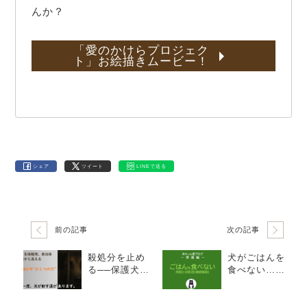
んか？
「愛のかけらプロジェク
ト」お絵描きムービー！
シェア
ツイート
LINEで送る
前の記事
次の記事
殺処分を止め
犬がごはんを
る──保護犬、
食べない…原
生体販売、自
因と対処法｜
治体の現実か
病気・ストレ
ら見える、社
ス・フードの