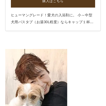
購入はこちら
ヒューマングレード！愛犬の入浴剤に。 小～中型
犬用バスタブ（お湯30L程度）ならキャップ１杯弱
を入れて。 身体を芯から温め、皮膚の除菌ととも
に毛ツヤも改善します。 ヒューマングレードなの
で、人間用のバスタブ（お湯150L）にもキャップ3
杯いれてください。 心地よいスモークの香りに
癒…