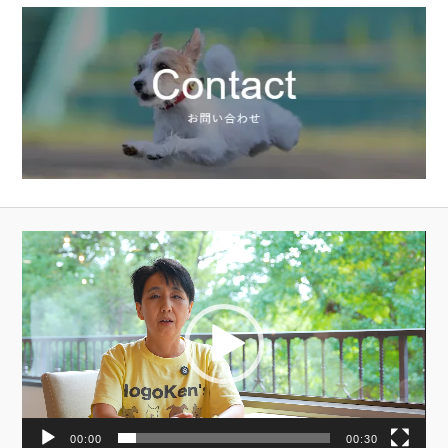
動
画
プ
レ
ー
ヤ
ー
00:00
00:30