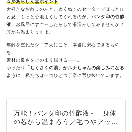
☆彡あらしん堂ポイント
大好きなお散歩のあと、ぬくぬくのセーターでほっとひ
と息…もっと心地よくしてくれるのが、
パンダ印の竹酢
液
。お風呂にすこーしたらして湯浴みしてみませんか？
芯から温まりますよ。
年齢を重ねたシニア犬にこそ、本当に安心できるもの
を。
素材の良さをそのまま届ける——。
ゆったり
「ちくさくの湯」がルナちゃんの楽しみになる
ように
、私たちは一つひとつ丁寧に選び抜いています。
万能！パンダ印の竹酢液～ 身体
の芯から温まろう／毛つやアップ
／皮膚のケア