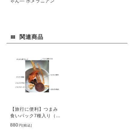
ゃん― ポメラニアン
関連商品
【旅行に便利】つまみ
食いパック7種入り（30
g）
880
円
[税込]