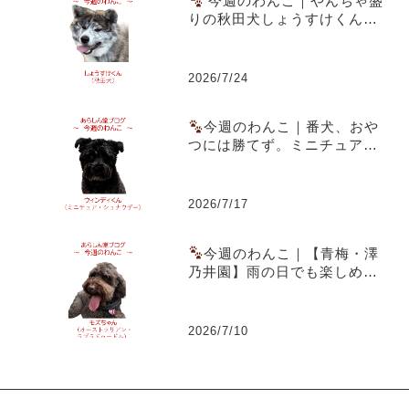
今週のわんこ｜やんちゃ盛
りの秋田犬しょうすけくん～
虎毛のまだら模様と成長期の
体つきが魅力
2026/7/24
今週のわんこ｜番犬、おや
つには勝てず。ミニチュア・
シュナウザー ウィンディくん
2026/7/17
今週のわんこ｜【青梅・澤
乃井園】雨の日でも楽しめる
愛犬とのお出かけ～ラブラド
ゥードルのモズちゃん
2026/7/10