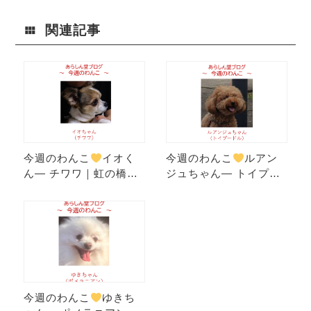
会を動かす“ひ
見直しまで徹
とつの力”
底解説
関連記事
今週のわんこ
イオく
今週のわんこ
ルアン
ん― チワワ｜虹の橋を
ジュちゃん― トイプー
渡った愛しい存在とル
ドル｜2代目わんこの桜
ナちゃんの絆
散歩＆注射帰りのご機
嫌エピソード
今週のわんこ
ゆきち