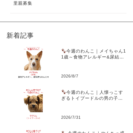
里親募集
新着記事
今週のわんこ｜メイちゃん1
1歳～食物アレルギー&尿結石
を乗り越えた愛犬ごはん実践
記
2026/8/7
今週のわんこ｜人懐っこす
ぎるトイプードルの男の子ラ
ブくん～スーパー駐車場での
出会いともうすぐ1歳の誕生日
2026/7/31