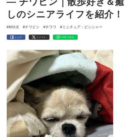
― チワピン｜散歩好き＆癒
しのシニアライフを紹介！
#MIX犬
#チワピン
#チワワ
#ミニチュア・ピンシャー
シェア
ツイート
LINEで送る